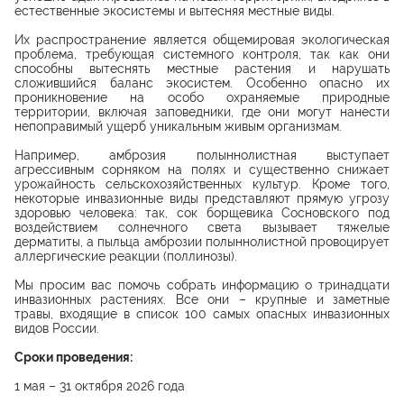
естественные экосистемы и вытесняя местные виды.
Их распространение является общемировая экологическая
проблема, требующая системного контроля, так как они
способны вытеснять местные растения и нарушать
сложившийся баланс экосистем. Особенно опасно их
проникновение на особо охраняемые природные
территории, включая заповедники, где они могут нанести
непоправимый ущерб уникальным живым организмам.
Например, амброзия полыннолистная выступает
агрессивным сорняком на полях и существенно снижает
урожайность сельскохозяйственных культур. Кроме того,
некоторые инвазионные виды представляют прямую угрозу
здоровью человека: так, сок борщевика Сосновского под
воздействием солнечного света вызывает тяжелые
дерматиты, а пыльца амброзии полыннолистной провоцирует
аллергические реакции (поллинозы).
Мы просим вас помочь собрать информацию о тринадцати
инвазионных растениях. Все они – крупные и заметные
травы, входящие в список 100 самых опасных инвазионных
видов России.
Сроки проведения:
1 мая – 31 октября 2026 года