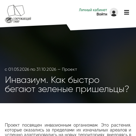
Перейти к основному содержанию
Личный кабинет
Войти
с
01.05.2026
по
31.10.2026
Проект
Инвазиум. Как быстро
бегают зеленые пришельцы?
Проект посвящен инвазионным организмам. Это растения,
которые оказались за пределами их изначальных ареалов и
успешно адаптировались на новых территориях, внедряясь в