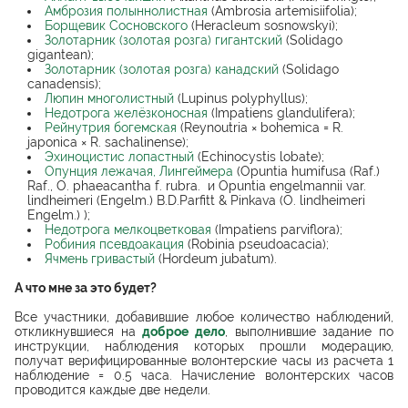
Амброзия полыннолистная
(Ambrosia artemisiifolia);
Борщевик Сосновского
(Heracleum sosnowskyi);
Золотарник (золотая розга) гигантский
(Solidago
gigantean);
Золотарник (золотая розга) канадский
(Solidago
canadensis);
Люпин многолистный
(Lupinus polyphyllus);
Недотрога желёзконосная
(Impatiens glandulifera);
Рейнутрия богемская
(Reynoutria × bohemica = R.
japonica × R. sachalinense);
Эхиноцистис лопастный
(Echinocystis lobate);
Опунция лежачая, Лингеймера
(Opuntia humifusa (Raf.)
Raf., O. phaeacantha f. rubra. и Opuntia engelmannii var.
lindheimeri (Engelm.) B.D.Parfitt & Pinkava (O. lindheimeri
Engelm.) );
Недотрога мелкоцветковая
(Impatiens parviflora);
Робиния псевдоакация
(Robinia pseudoacacia);
Ячмень гривастый
(Hordeum jubatum).
А что мне за это будет?
Все участники, добавившие любое количество наблюдений,
откликнувшиеся на
доброе дело
, выполнившие задание по
инструкции, наблюдения которых прошли модерацию,
получат верифицированные волонтерские часы из расчета 1
наблюдение = 0.5 часа. Начисление волонтерских часов
проводится каждые две недели.