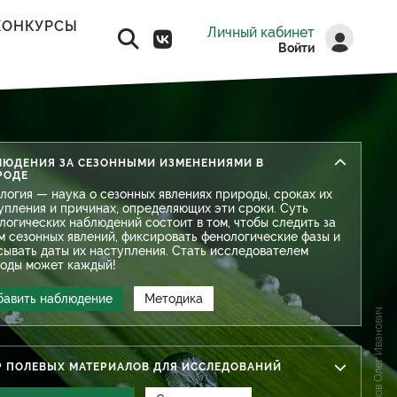
КОНКУРСЫ
Личный кабинет
Войти
ды - 2026
ЛЮДЕНИЯ ЗА СЕЗОННЫМИ ИЗМЕНЕНИЯМИ В
РОДЕ
ском конкурсе!
логия — наука о сезонных явлениях природы, сроках их
упления и причинах, определяющих эти сроки. Суть
логических наблюдений состоит в том, чтобы следить за
м сезонных явлений, фиксировать фенологические фазы и
сывать даты их наступления. Стать исследователем
оды может каждый!
бавить наблюдение
Методика
Маслов Олег Иванович
Р ПОЛЕВЫХ МАТЕРИАЛОВ ДЛЯ ИССЛЕДОВАНИЙ