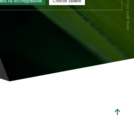
явка на исcледования
Список заявок
Автор фото:
а 2026
ьность и сразись за звание лечшего