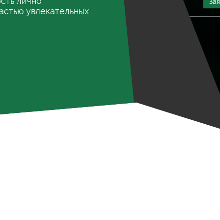
сть лично
За
частью увлекательных
КОНКУРС
Лучший наблюдатель лет
Участвуй в конкурсе, покажи свою внимател
наблюдателя этого лета!
ПОДРОБНЕЕ