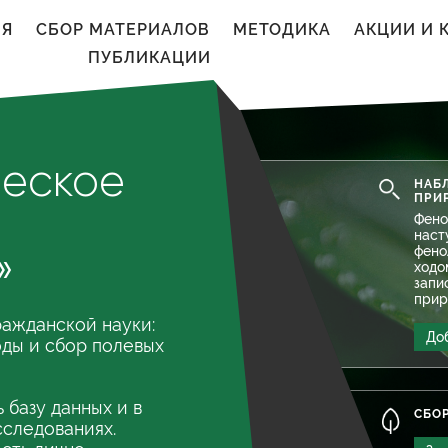
ИЯ
CБОР МАТЕРИАЛОВ
МЕТОДИКА
АКЦИИ И 
ПУБЛИКАЦИИ
КОНКУРС
Лучший календарь приро
ческое
НАБ
ПРИ
Приглашаем принять участие во Всероссий
Фено
наст
фено
»
ходо
ПОДРОБНЕЕ
запи
прир
ражданской науки:
До
ды и сбор полевых
базу данных и в
СБО
сследованиях.