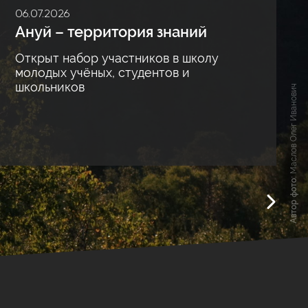
ных для ведения многолетнего
06.07.2026
 области путем наблюдений за
 «Калужский городской бор». Что
Ануй – территория знаний
нологические события на
ий:
Открыт набор участников в школу
молодых учёных, студентов и
школьников
Маслов Олег Иванович
Автор фото:
ды - 2026
ском конкурсе!