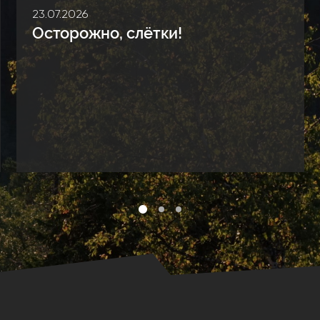
Основная цель проекта – сбор научных дан
23.07.2026
фенологического мониторинга в Калужской
сезонными изменениями в природе на ООПТ
Осторожно, слётки!
нужно делать? Наблюдать и фиксировать фе
территории ООПТ по программе наблюден
ПОДРОБНЕЕ
КОНКУРС
Лучший календарь приро
Приглашаем принять участие во Всероссий