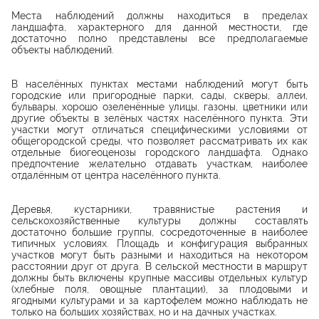
Места наблюдений должны находиться в пределах
ландшафта, характерного для данной местности, где
достаточно полно представлены все предполагаемые
объекты наблюдений.
В населённых пунктах местами наблюдений могут быть
городские или пригородные парки, сады, скверы, аллеи,
бульвары, хорошо озеленённые улицы, газоны, цветники или
другие объекты в зелёных частях населённого пункта. Эти
участки могут отличаться специфическими условиями от
общегородской среды, что позволяет рассматривать их как
отдельные биогеоценозы городского ландшафта. Однако
предпочтение желательно отдавать участкам, наиболее
отдалённым от центра населённого пункта.
Деревья, кустарники, травянистые растения и
сельскохозяйственные культуры должны составлять
достаточно большие группы, сосредоточенные в наиболее
типичных условиях. Площадь и конфигурация выбранных
участков могут быть разными и находиться на некотором
расстоянии друг от друга. В сельской местности в маршрут
должны быть включены крупные массивы отдельных культур
(хлебные поля, овощные плантации), за плодовыми и
ягодными культурами и за картофелем можно наблюдать не
только на больших хозяйствах, но и на дачных участках.