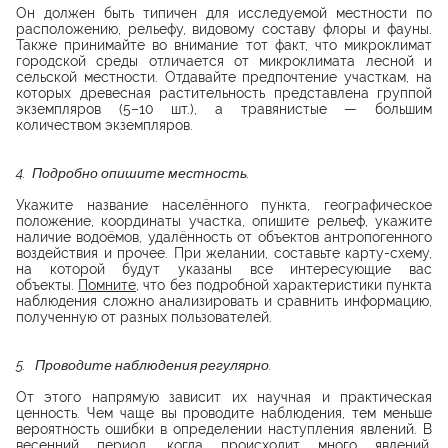
Он должен быть типичен для исследуемой местности по
расположению, рельефу, видовому составу флоры и фауны.
Также принимайте во внимание тот факт, что микроклимат
городской среды отличается от микроклимата лесной и
сельской местности. Отдавайте предпочтение участкам, на
которых древесная растительность представлена группой
экземпляров (5–10 шт.), а травянистые — большим
количеством экземпляров.
4. Подробно опишите местность.
Укажите название населённого пункта, географическое
положение, координаты участка, опишите рельеф, укажите
наличие водоёмов, удалённость от объектов антропогенного
воздействия и прочее. При желании, составьте карту-схему,
на которой будут указаны все интересующие вас
объекты.
Помните
, что без подробной характеристики пункта
наблюдения сложно анализировать и сравнить информацию,
полученную от разных пользователей.
5. Проводите наблюдения регулярно.
От этого напрямую зависит их научная и практическая
ценность. Чем чаще вы проводите наблюдения, тем меньше
вероятность ошибки в определении наступления явлений. В
весенний период, когда происходит много явлений,