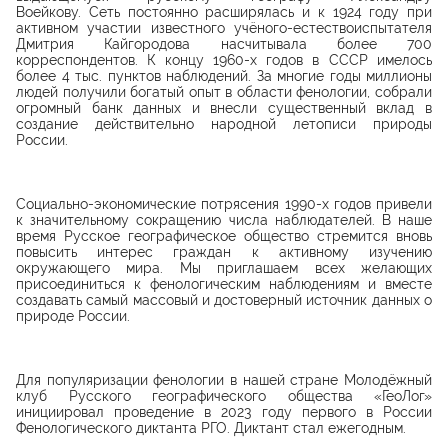
Воейкову. Сеть постоянно расширялась и к 1924 году при
активном участии известного учёного-естествоиспытателя
Дмитрия Кайгородова насчитывала более 700
корреспондентов. К концу 1960-х годов в СССР имелось
более 4 тыс. пунктов наблюдений. За многие годы миллионы
людей получили богатый опыт в области фенологии, собрали
огромный банк данных и внесли существенный вклад в
создание действительно народной летописи природы
России.
Социально-экономические потрясения 1990-х годов привели
к значительному сокращению числа наблюдателей. В наше
время Русское географическое общество стремится вновь
повысить интерес граждан к активному изучению
окружающего мира. Мы приглашаем всех желающих
присоединиться к фенологическим наблюдениям и вместе
создавать самый массовый и достоверный источник данных о
природе России.
Для популяризации фенологии в нашей стране Молодёжный
клуб Русского географического общества «ГеоЛог»
инициировал проведение в 2023 году первого в России
Фенологического диктанта РГО. Диктант стал ежегодным.