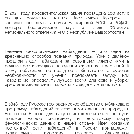
В 2024 году просветительская акция посвящена 100-летию
со дня рождения Евгения Васильевича Кучерова –
заслуженного деятеля науки Башкирской АССР и РСФСР,
доктора биологических наук, а также 70-летию
Регионального отделения РГО в Республике Башкортостан.
Ведение фенологических наблюдений — это один из
древнейших способов познания природы. Уже в далёком
прошлом люди наблюдали за сезонными изменениями в
режиме рек и осадков, поведении животных и растений. К
этому побуждало не праздное любопытство, а суровая
необходимость: от умения предсказать засуху или
наводнение, определить лучшее время для сева и уборки
урожая зависела жизнь племени и каждого в отдельности.
В 1848 году Русское географическое общество опубликовало
программу наблюдений за сезонными явлениями природы в
Восточной Европе для натуралистов-любителей, по сути,
положив начало системному и регулярному сбору
фенологических данных в нашей стране. Идея создания
постоянной сети наблюдений в России принадлежит
выдающемуся русскому географу Александру