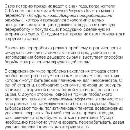
Свою историю праздник ведет с 1997 года, когда жители
США впервые отметили
America Recycles Day
(что можно
перевести как
«День, когда Америка перерабатывает
отходы»
), который проводился экологами с целью
поощрения американцев, сдающих отходы во вторичную
переработку и покупающих продукцию, сделанную из
вторичного сырья. С годами этот праздник стал проводится и
в других странах.
Вторичная переработка решает проблему ограниченности
ресурсов, снижает стоимость готовой продукции за счет
использования более дешевого сырья и выступает способом
борьбы с загрязнением окружающей среды.
В современном мире проблема накопления отходов стоит
особенно остро по двум основным причинам, последствия
которых могут быть весьма плачевными для человечества. С
одной стороны, необходимо экономить природные ресурсы,
занимаясь вторичной переработкой уже использованного
сырья. С другой стороны, одной из причин глобального
потепления называют
«парниковый эффект»
, в том числе из-
за огромных гор промышленного и бытового мусора. Люди
выбрасывают тонны полиэтиленовых пакетов, всевозможных
упаковок, покрышек, бытовой техники и прочих отходов,
разложение которых будет длиться столетиями. Мусор
необходимо грамотно утилизировать, перерабатывать, давая
уже использованному сырью вторую жизнь.