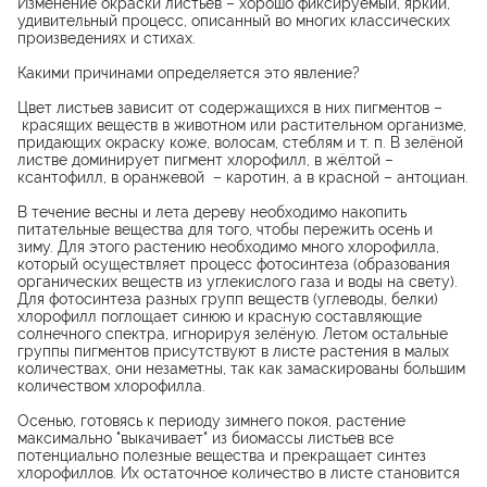
Изменение окраски листьев – хорошо фиксируемый, яркий,
удивительный процесс, описанный во многих классических
произведениях и стихах.
Какими причинами определяется это явление?
Цвет листьев зависит от содержащихся в них пигментов –
красящих веществ в животном или растительном организме,
придающих окраску коже, волосам, стеблям и т. п. В зелёной
листве доминирует пигмент хлорофилл, в жёлтой –
ксантофилл, в оранжевой – каротин, а в красной – антоциан.
В течение весны и лета дереву необходимо накопить
питательные вещества для того, чтобы пережить осень и
зиму. Для этого растению необходимо много хлорофилла,
который осуществляет процесс фотосинтеза (образования
органических веществ из углекислого газа и воды на свету).
Для фотосинтеза разных групп веществ (углеводы, белки)
хлорофилл поглощает синюю и красную составляющие
солнечного спектра, игнорируя зелёную. Летом остальные
группы пигментов присутствуют в листе растения в малых
количествах, они незаметны, так как замаскированы большим
количеством хлорофилла.
Осенью, готовясь к периоду зимнего покоя, растение
максимально "выкачивает" из биомассы листьев все
потенциально полезные вещества и прекращает синтез
хлорофиллов. Их остаточное количество в листе становится