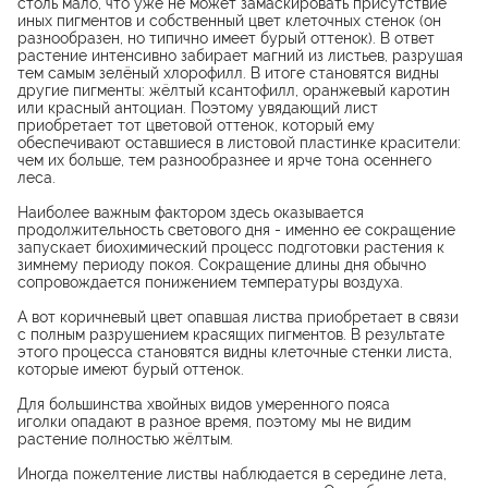
столь мало, что уже не может замаскировать присутствие
иных пигментов и собственный цвет клеточных стенок (он
разнообразен, но типично имеет бурый оттенок). В ответ
растение интенсивно забирает магний из листьев, разрушая
тем самым зелёный хлорофилл. В итоге становятся видны
другие пигменты: жёлтый ксантофилл, оранжевый каротин
или красный антоциан. Поэтому увядающий лист
приобретает тот цветовой оттенок, который ему
обеспечивают оставшиеся в листовой пластинке красители:
чем их больше, тем разнообразнее и ярче тона осеннего
леса.
Наиболее важным фактором здесь оказывается
продолжительность светового дня - именно ее сокращение
запускает биохимический процесс подготовки растения к
зимнему периоду покоя. Сокращение длины дня обычно
сопровождается понижением температуры воздуха.
А вот коричневый цвет опавшая листва приобретает в связи
с полным разрушением красящих пигментов. В результате
этого процесса становятся видны клеточные стенки листа,
которые имеют бурый оттенок.
Для большинства хвойных видов умеренного пояса
иголки опадают в разное время, поэтому мы не видим
растение полностью жёлтым.
Иногда пожелтение листвы наблюдается в середине лета,