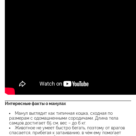
Интересные факты о манулах
Манул выглядит как типичная кошка, сходная по
размерам с одомашненными сородичами. Длина тела
самцов достигает 65 см, вес – до 6 кг.
Животное не умеет быстро бегать, поэтому от врагов
спасается, прибегая к затаиванию, в чём ему помогает