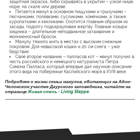
защитная окраска, либо скрываясь в укрытии – узкой нише,
норе, на скале или дереве.
Питается манул в основном пищухами и грызунами –
песчанками, полёвками, сусликами, хомячками, а также
куропатками и кекликами. Охотится главным образом из
засады, подолгу подкарауливая жертву. Главные козыри
хищника – длительное неподвижное затаивание и
молниеносный бросок.
Манулу тяжело жить в местах с высоким снежным
покровом. Для невысокой кошки и 20 см снега – уже
бедствие.
Своё второе название – палласов кот – манул получил в
честь российского и немецкого натуралиста Петра
Симона Палласа, который впервые дал научное описание
этого вида на побережье Каспийского моря в XVIII веке.
Подробнее о жизни семьи манулов, обитающих на Адон-
Челонском участке Даурского заповедника, читайте на
странице
Живая степь - Living Steppe
.