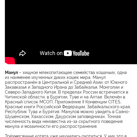
Манул
– хищное млекопитающее семейства кошачьих, одна
из наименее изученных диких кошек мира. Манул
распространён в Центральной и Средней Азии, от Южного
Закавказья и Западного Ирана до Забайкалья, Монголии и
Северо-Западного Китая. В пределах России встречается в
Читинской области, в Бурятии, Туве и на Алтае. Включён в
Красный список МСОП, Приложение II Конвенции CITES,
Красные книги Российской Федерации, Забайкальского края,
Республик Тува и Бурятия. Манулов можно увидеть в Саяно-
Шушенском, Хакасском, Даурском заповедниках. Точная
численность вида неизвестна из-за скрытного поведения
манула и мозаичности его распространения.
Трёхмесячные котята уже научились охотиться. У них это в