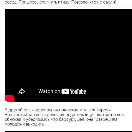
сосед. Пришлось спугнуть птицу. Повезло, что не съели!
В другой раз к краснокнижным кошкам зашёл барсук.
Вражеский запах встревожил родительницу. Тщательно всё
обнюхав и убедившись, что барсук ушёл, она "разрешила"
молодёжи выходить.