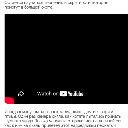
Остаётся научиться терпению и скрытности, которые
помогут в большой охоте.
Иногда к манулам на огонёк заглядывают другие звери и
птицы. Один раз камера сняла, как котята пытались поймать
шумного удода. Только манулята отправились на дневной сон,
как к ним на скалы прилетел этот надоедливый пернатый