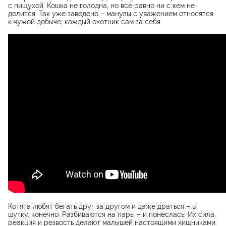
с пищухой. Кошка не голодна, но всё равно ни с кем не
делится. Так уже заведено – манулы с уважением относятся
к чужой добыче, каждый охотник сам за себя.
Котята любят бегать друг за другом и даже драться – в
шутку, конечно. Разбиваются на пары – и понеслась. Их сила,
реакция и резвость делают малышей настоящими хищниками.