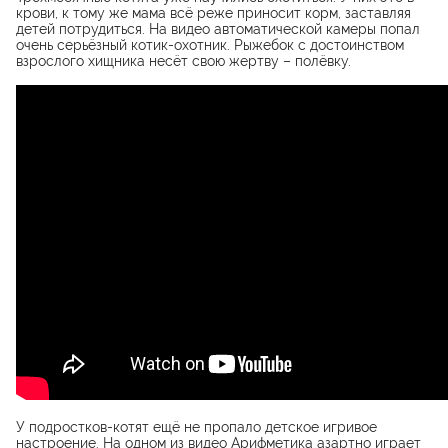
крови, к тому же мама всё реже приносит корм, заставляя
детей потрудиться. На видео автоматической камеры попал
очень серьёзный котик-охотник. Рыжебок с достоинством
взрослого хищника несёт свою жертву – полёвку.
У подростков-котят ещё не пропало детское игривое
настроение. На одном из видео Арифметика азартно играет