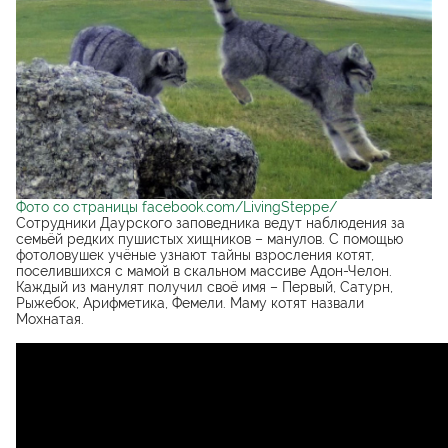
Фото со страницы facebook.com/LivingSteppe/
Сотрудники Даурского заповедника ведут наблюдения за
семьёй редких пушистых хищников – манулов. С помощью
фотоловушек учёные узнают тайны взросления котят,
поселившихся с мамой в скальном массиве Адон-Челон.
Каждый из манулят получил своё имя – Первый, Сатурн,
Рыжебок, Арифметика, Фемели. Маму котят назвали
Мохнатая.