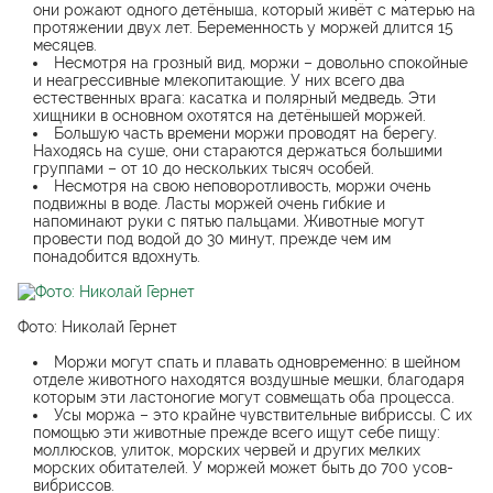
они рожают одного детёныша, который живёт с матерью на
протяжении двух лет. Беременность у моржей длится 15
месяцев.
Несмотря на грозный вид, моржи – довольно спокойные
и неагрессивные млекопитающие. У них всего два
естественных врага: касатка и полярный медведь. Эти
хищники в основном охотятся на детёнышей моржей.
Большую часть времени моржи проводят на берегу.
Находясь на суше, они стараются держаться большими
группами – от 10 до нескольких тысяч особей.
Несмотря на свою неповоротливость, моржи очень
подвижны в воде. Ласты моржей очень гибкие и
напоминают руки с пятью пальцами. Животные могут
провести под водой до 30 минут, прежде чем им
понадобится вдохнуть.
Фото: Николай Гернет
Моржи могут спать и плавать одновременно: в шейном
отделе животного находятся воздушные мешки, благодаря
которым эти ластоногие могут совмещать оба процесса.
Усы моржа – это крайне чувствительные вибриссы. С их
помощью эти животные прежде всего ищут себе пищу:
моллюсков, улиток, морских червей и других мелких
морских обитателей. У моржей может быть до 700 усов-
вибриссов.