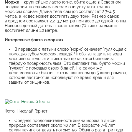
Моржи
– крупнейшие ластоногие, обитающие в Северном
полушарии: по своим размерам они уступают только
морским слонам. Длина тела самцов составляет 2,7–4,5
метра, а их вес может достигать двух тонн. Размер самок
в среднем составляет 2,2–3,7 метра при весе до одной тонны.
Новорождённый детёныш весит около 70 килограммов и
достигает длины 1,2 метра.
Интересные факты о моржах
В переводе с латыни слово "морж" означает "гуляющая с
помощью зубов морская лошадь". Чтобы вытащить из воды
массивное тело, эти животные цепляются бивнями за
твёрдую поверхность льда. Это выглядит так, будто моржи
"гуляют" с помощью своих бивней. На самом же
деле моржовые бивни – это клыки весом до 5 килограммов,
которые ластоногие используют во время драк и для
защиты от хищников.
Фото: Николай Гернет
Средняя продолжительность жизни моржа в дикой
природе составляет около 30 лет. В возрасте 7–8 лет
самки начинают давать потомство. Обычно раз в три года