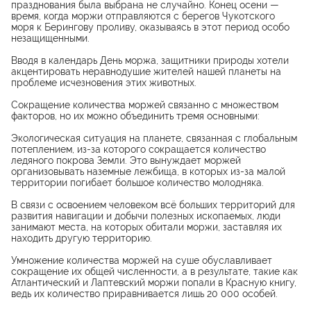
празднования была выбрана не случайно. Конец осени —
время, когда моржи отправляются с берегов Чукотского
моря к Берингову проливу, оказываясь в этот период особо
незащищенными.
Вводя в календарь День моржа, защитники природы хотели
акцентировать неравнодушие жителей нашей планеты на
проблеме исчезновения этих животных.
Сокращение количества моржей связанно с множеством
факторов, но их можно объединить тремя основными:
Экологическая ситуация на планете, связанная с глобальным
потеплением, из-за которого сокращается количество
ледяного покрова Земли. Это вынуждает моржей
организовывать наземные лежбища, в которых из-за малой
территории погибает большое количество молодняка.
В связи с освоением человеком всё больших территорий для
развития навигации и добычи полезных ископаемых, люди
занимают места, на которых обитали моржи, заставляя их
находить другую территорию.
Умножение количества моржей на суше обуславливает
сокращение их общей численности, а в результате, такие как
Атлантический и Лаптевский моржи попали в Красную книгу,
ведь их количество приравнивается лишь 20 000 особей.