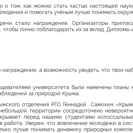
ю о том, как можно стать частью настоящей науки
блюдения и помогать учёным лучше понимать окру
ечи стало награждение. Организаторы приглас
, чтобы лично поблагодарить их за вклад. Дипломы
о награждение, а возможность увидеть, что твои н
давателями университета были намечены планы 
аблюдений за природой Крыма.
ымского отделения РГО Геннадий Самохин: «Кры
о небольшой территории сосредоточено невероятн
крывает перед нашими студентами колоссальные
ая работа. Уверен, что вовлечение молодежи в с
лько лучше понимать динамику природных компле