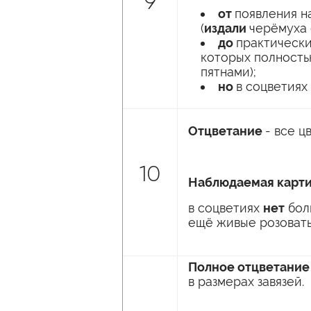
9
от
появления н
(
издали
черёмуха 
до
практически
которых полность
пятнами);
но
в соцветиях
Отцветание
- все ц
10
Наблюдаемая карти
в соцветиях
нет
бол
ещё живые розоваты
Полное отцветани
в размерах завязей.