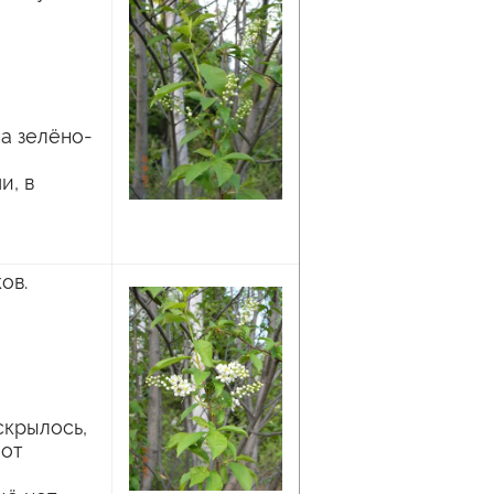
а зелёно-
и, в
ов.
скрылось,
 от