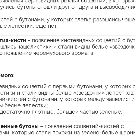
оявления серповидных рыхлых соцветий, в которых
лись, бутоны отошли друг от друга и высвободили
стей с бутонами, у которых слегка разошлись чаш
ые лепестки, ещё нет.
етия-кисти
– появление кистевидных соцветий с бут
ошлись чашелистики и стали видны белые «звёздоч
о появление черёмухового аромата.
мого:
евидных соцветий с первыми бутонами, у которых 
стики и стали видны белые «звёздочки» лепестков;
ий-кистей с бутонами, у которых между чашелист
ы белые лепестки;
достаточно плотные, большей частью зелёные.
шенные бутоны
– появление соцветий-кистей с
ми, которые стали похожи на зелёно-белые шарик