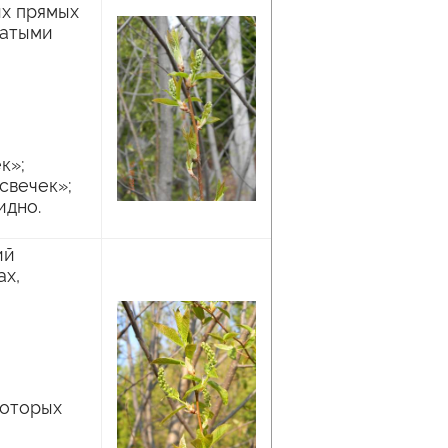
ых прямых
ватыми
к»;
свечек»;
идно.
ий
ах,
которых