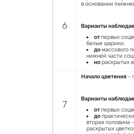
в основании (нижней
6
Варианты наблюдае
от
первых соцв
белые шарики;
до
массового п
нижней части соц
но
раскрытых в
Начало цветения
– 
Варианты наблюдае
7
от
первых соцв
до
практически
вторая половина 
раскрытых цветков