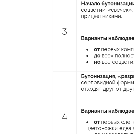
Начало бутонизаци
соцветий-«свечек»;
прицветниками.
3
Варианты наблюдае
от
первых комп
до
всех полнос
но
все соцвети
Бутонизация, «раз
серповидной формы,
отходят друг от дру
Варианты наблюдае
4
от
первых слег
цветоножки едва 