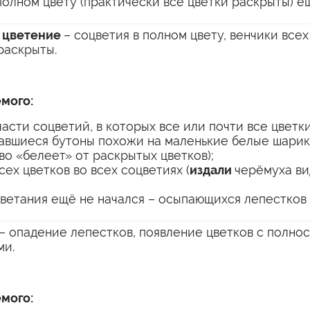
полном цвету (практически все цветки раскрыты) ещ
е цветение
– соцветия в полном цвету, венчики всех
раскрыты.
мого:
асти соцветий, в которых все или почти все цветк
тавшиеся бутоны похожи на маленькие белые шарик
во «белеет» от раскрытых цветков);
сех цветков во всех соцветиях (
издали
черёмуха ви
ветания ещё не начался – осыпающихся лепестков 
– опадение лепестков, появление цветков с полно
ми.
мого: