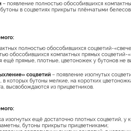
и
– появление полностью обособившихся компактн
 бутоны в соцветиях прикрыты плёнчатыми белесо
мого:
актных полностью обособившихся соцветий-«свече
тью обособившихся компактных прямых соцветий-«
я ещё прямые, плотные, цветоножек у бутонов не в
рыхление» соцветий
– появление изогнутых соцвет
 в которых бутоны мелкие, на коротких цветоножк
га, высвобождаются из прицветников.
мого:
ка изогнутых ещё достаточно плотных соцветий, у 
заметны, бутоны прикрыты прицветниками;