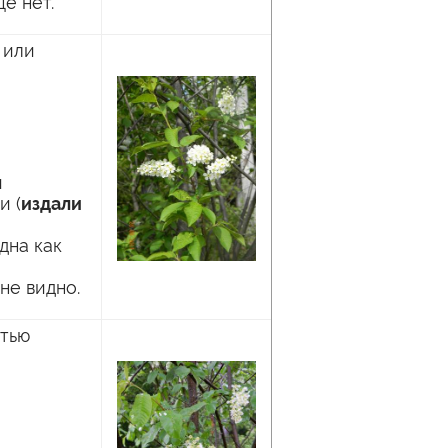
ё нет.
 или
и
и (
издали
дна как
не видно.
стью