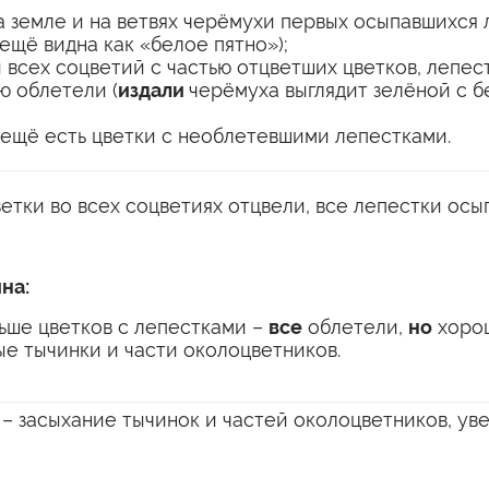
а земле и на ветвях черёмухи первых осыпавшихся 
ещё видна как «белое пятно»);
 всех соцветий с частью отцветших цветков, лепес
ю облетели (
издали
черёмуха выглядит зелёной с 
 ещё есть цветки с необлетевшими лепестками.
ветки во всех соцветиях отцвели, все лепестки осы
на:
ьше цветков с лепестками –
все
облетели,
но
хоро
е тычинки и части околоцветников.
е
– засыхание тычинок и частей околоцветников, ув