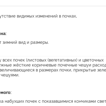
утствие видимых изменений в почках
.
на:
 зимний вид и размеры.
у всех почек (листовых (вегетативных) и цветочных
ружные жёсткие коричневые почечные чешуи расход
увеличивающиеся в размерах почки, прикрытые зел
 чешуями.
мого:
ка набухших почек с показавшимися кончиками све