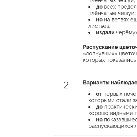
плёнчатых чешуй;
до
всех предел
плёнчатые чешуи;
но
на ветвях е
листьев;
издали
черёмух
Распускание цвето
«лопнувших» цветочн
которых показались
Варианты наблюдае
2
от
первых поче
которыми стали з
до
практически
хорошо видными 
но
показавшиес
распускающихся л