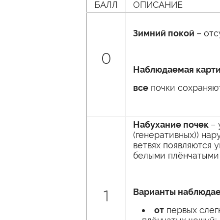
БАЛЛ
ОПИСАНИЕ
Зимний покой
– отс
0
Наблюдаемая карти
все
почки сохраняют
Набухание почек
– 
(генеративных)) на
ветвях появляются 
белыми плёнчатыми
Варианты наблюдае
1
от
первых слег