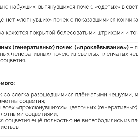
ьно набухших, вытянувшихся почек, «одетых» в све
щё нет
«
лопнувших» почек с показавшимися кончик
а кажется покрытой белесоватыми штрихами и то
чных (генеративных) почек («проклёвывание»)
– 
ых (генеративных) почек, из светлых плёнчатых че
 соцветия.
мого:
к со слегка разошедшимися плёнчатыми чешуями, 
аметны соцветия;
 всех «проклюнувшихся» цветочных (генеративных)
плотными соцветиями;
я соцветия ещё полностью не высвободились из пл
истьев.