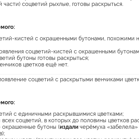
 части) соцветий рыхлые, готовы раскрыться.
мого:
етий-кистей с окрашенными бутонами, похожими н
оявления соцветий-кистей с окрашенными бутонам
ветий бутоны готовы раскрыться;
енчиков цветков ещё нет.
появление соцветий с раскрытыми венчиками цветк
мого:
етий с единичными раскрывшимися цветками;
 всех соцветий, в которых до половины цветков ра
– окрашенные бутоны (
издали
черёмуха «забелела»
);