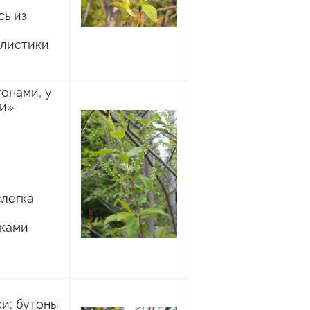
сь из
елистики
онами, у
ки»
слегка
иками
и; бутоны