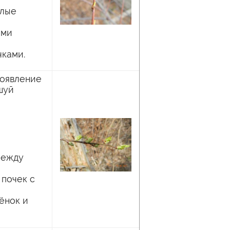
тлые
ами
чками.
появление
шуй
между
 почек с
ёнок и