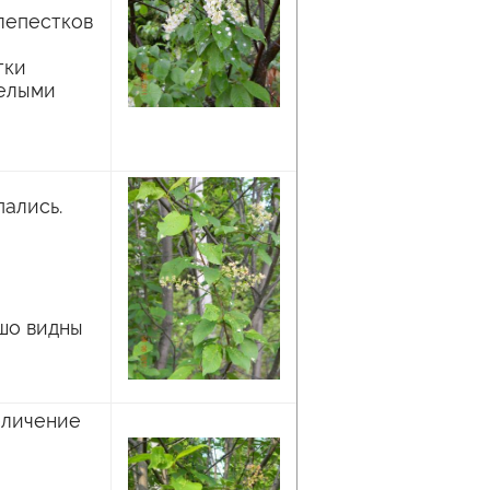
лепестков
тки
белыми
пались.
шо видны
еличение