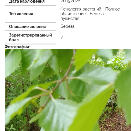
21.05.2026
Дата наблюдения
Фенология растений - Полное
Тип явления
облиствение - Берёза
пушистая
Берёза
Описание явления
Зарегистрированный
7
балл
Фотографии: