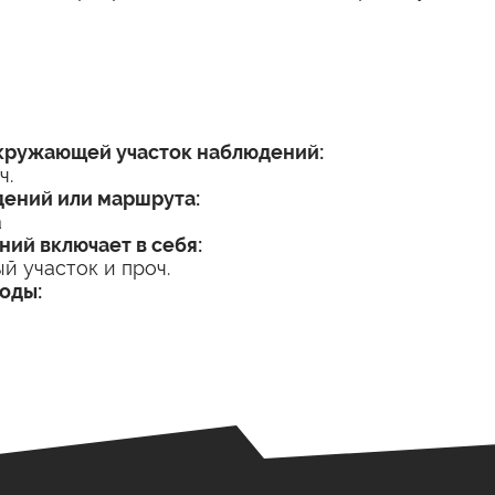
окружающей участок наблюдений:
ч.
дений или маршрута:
а
ний включает в себя:
й участок и проч.
роды: