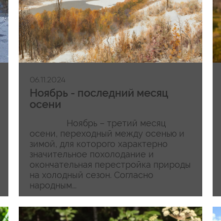
06.11.2024
Ноябрь - последний месяц
осени
Ноябрь – третий месяц
осени, переходный между осенью и
зимой, для которого характерно
значительное похолодание и
окончательная перестройка природы
на холодный сезон. Согласно
народным...