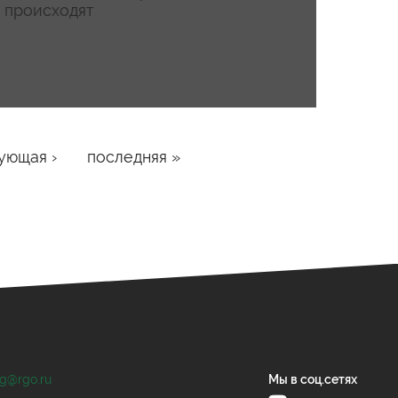
происходят
ующая ›
последняя »
og@rgo.ru
Мы в соц.сетях