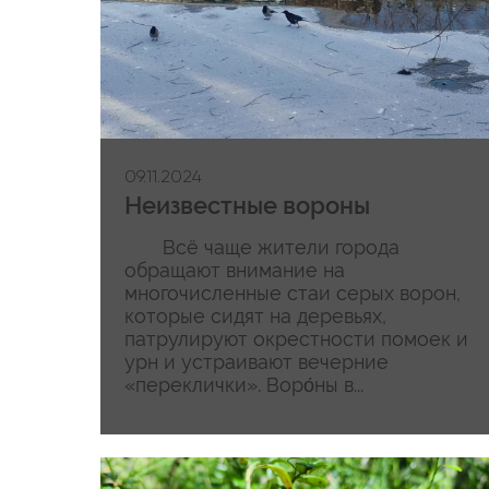
09.11.2024
Неизвестные вороны
Всё чаще жители города
обращают внимание на
многочисленные стаи серых ворон,
которые сидят на деревьях,
патрулируют окрестности помоек и
урн и устраивают вечерние
«переклички». Воро́ны в...