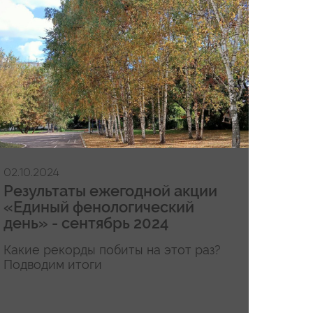
02.10.2024
Результаты ежегодной акции
«Единый фенологический
день» - сентябрь 2024
Какие рекорды побиты на этот раз?
Подводим итоги