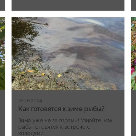
25.09.2024
Как готовятся к зиме рыбы?
Зима уже не за горами! Узнайте, как
рыбы готовятся к встрече с
холодами.