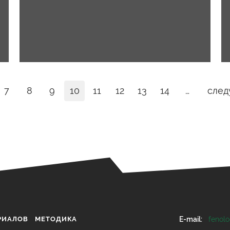
7
8
9
10
11
12
13
14
…
след
РИАЛОВ
МЕТОДИКА
E-mail:
fenol