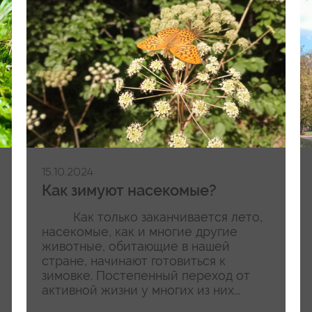
15.10.2024
Как зимуют насекомые?
Как только заканчивается лето,
насекомые, как и многие другие
животные, обитающие в нашей
стране, начинают готовиться к
зимовке. Постепенный переход от
активной жизни у многих из них...