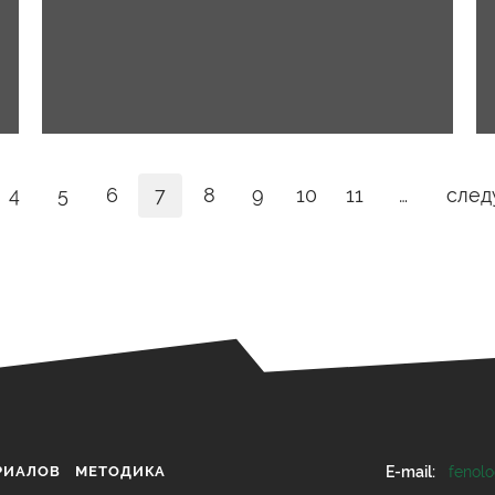
4
5
6
7
8
9
10
11
…
след
РИАЛОВ
МЕТОДИКА
E-mail:
fenol