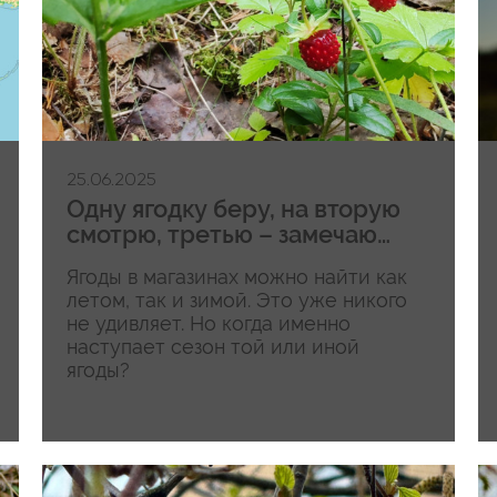
25.06.2025
Одну ягодку беру, на вторую
смотрю, третью – замечаю…
Ягоды в магазинах можно найти как
летом, так и зимой. Это уже никого
не удивляет. Но когда именно
наступает сезон той или иной
ягоды?