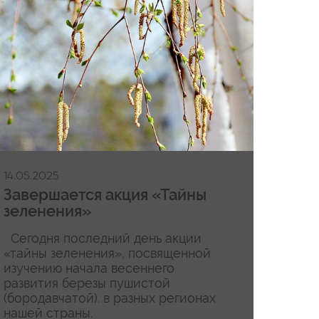
14.05.2025
Завершается акция «Тайны
зеленения»
Сегодня последний день акции
«тайны зеленения», посвященной
изучению начала весеннего
развития березы пушистой
(бородавчатой). в разных регионах
нашей страны.