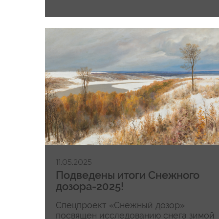
11.05.2025
Подведены итоги Снежного
дозора-2025!
Спецпроект «Снежный дозор»
посвящен исследованию снега зимой