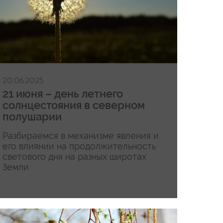
20.06.2025
21 июня – день летнего
солнцестояния в северном
полушарии
Разбираемся в механизме явления и
его влиянии на продолжительность
светового дня на разных широтах
Земли