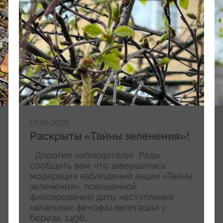
01.06.2025
Раскрыты «Тайны зеленения»!
Дорогие наблюдатели! Рады
сообщить вам, что завершилась
модерация наблюдений акции «Тайны
зеленения», повященной
фиксированию даты наступления
начальных фенофаз вегетации у
березы. 1496...