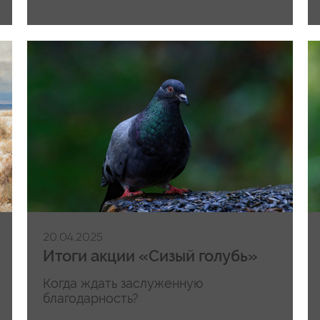
20.04.2025
Итоги акции «Сизый голубь»
Когда ждать заслуженную
благодарность?