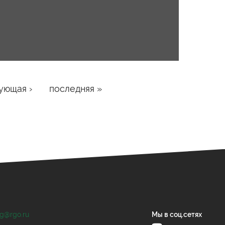
ующая ›
последняя »
og@rgo.ru
Мы в соц.сетях