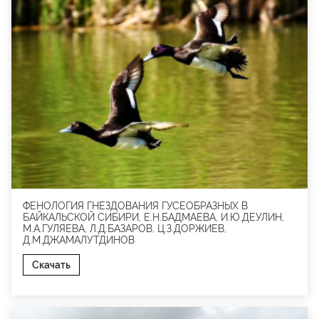
ФЕНОЛОГИЯ ГНЕЗДОВАНИЯ ГУСЕОБРАЗНЫХ В
БАЙКАЛЬСКОЙ СИБИРИ, Е.Н.БАДМАЕВА, И.Ю.ДЕУЛИН,
М.А.ГУЛЯЕВА, Л.Д.БАЗАРОВ, Ц.З.ДОРЖИЕВ,
Д.М.ДЖАМАЛУТДИНОВ
Скачать