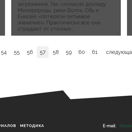
загрязнения. Так, согласно докладу
Минприроды, реки Волга, Обь и
Енисей «потеряли питьевое
значение». Практически все они
страдают от сточных...
54
55
56
57
58
59
60
61
следующа
РИАЛОВ
МЕТОДИКА
E-mail:
fenol