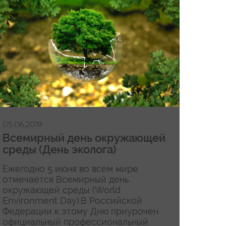
05.06.2019
Всемирный день окружающей
среды (День эколога)
Ежегодно 5 июня во всем мире
отмечается Всемирный день
окружающей среды (World
Environment Day).В Российской
Федерации к этому Дню приурочен
официальный профессиональный