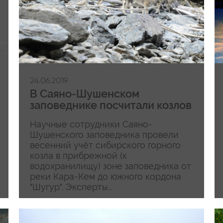
24.06.2019
В Саяно-Шушенском
заповеднике посчитали козлов
Научные сотрудники Саяно-
Шушенского заповедника провели
весенний учёт сибирского горного
козла в прибрежной (к
водохранилищу) зоне заповедника от
реки Кара-Кем до южного кордона
"Шугур". Эксперты...