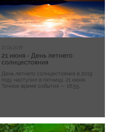
21.06.2019
21 июня - День летнего
солнцестояния
День летнего солнцестояния в 2019
году наступил в пятницу, 21 июня.
Точное время события — 18:55.