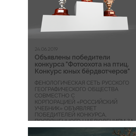
24.06.2019
Объявлены победители
конкурса "Фотоохота на птиц.
Конкурс юных бёрдвотчеров"
ФЕНОЛОГИЧЕСКАЯ СЕТЬ РУССКОГО
ГЕОГРАФИЧЕСКОГО ОБЩЕСТВА
СОВМЕСТНО С
КОРПОРАЦИЕЙ «РОССИЙСКИЙ
УЧЕБНИК» ОБЪЯВЛЯЕТ
ПОБЕДИТЕЛЕЙ КОНКУРСА,
ПОСВЯЩЕННОГО НАБЛЮДЕНИЯМ ЗА
ПТИЦАМИ! ПОЗДРАВЛЯЕМ
ФИНАЛИСТОВ!