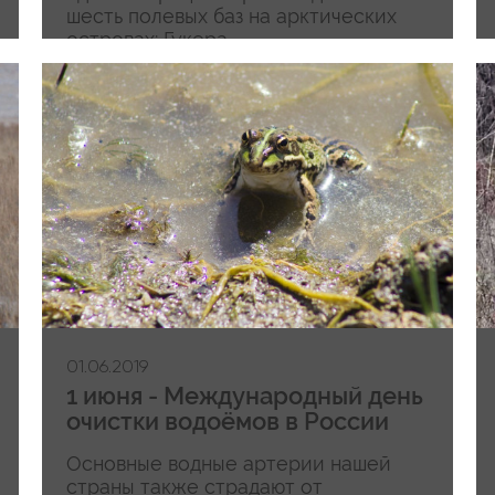
шесть полевых баз на арктических
островах: Гукера...
01.06.2019
1 июня - Международный день
очистки водоёмов в России
Основные водные артерии нашей
страны также страдают от