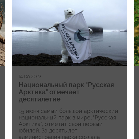
14.06.2019
Национальный парк "Русская
Арктика" отмечает
десятилетие
15 июня самый большой арктический
национальный парк в мире, "Русская
Арктика", отметит свой первый
юбилей. За десять лет
администрация парка создала