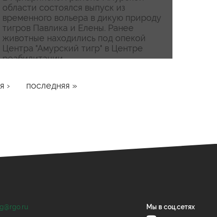
области состоялся выпуск из
временного вольера в дикую природу
тигров Павлика и Елены. Ранее
животные находились под опекой
Центра "Амурский тигр" в Центре
реабилитации...
я ›
последняя »
og@rgo.ru
Мы в соц.сетях