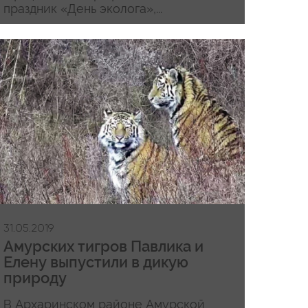
праздник «День эколога»,...
31.05.2019
Амурских тигров Павлика и
Елену выпустили в дикую
природу
В Архаринском районе Амурской