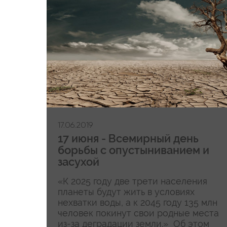
17.06.2019
17 июня - Всемирный день
борьбы с опустыниванием и
засухой
«К 2025 году две трети населения
планеты будут жить в условиях
нехватки воды, а к 2045 году 135 млн
человек покинут свои родные места
из-за деградации земли.» Об этом