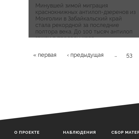
Минувшей зимой миграция
краснокнижных антилоп-дзеренов из
Монголии в Забайкальский край
стала рекордной за последние
полтора века. До 100 тысяч антилоп
зашли в пределы края,
распространившись почти...
Страницы
« первая
‹ предыдущая
…
53
О ПРОЕКТЕ
НАБЛЮДЕНИЯ
CБОР МАТЕ