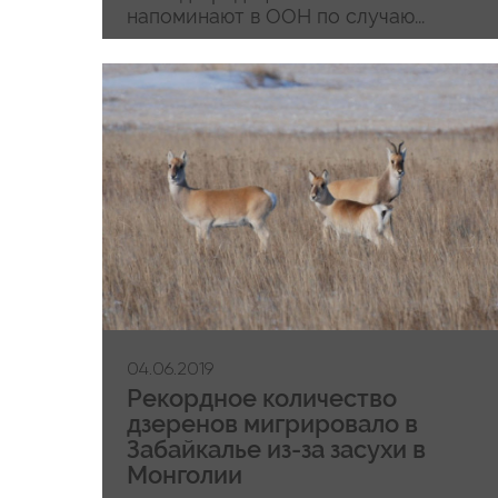
напоминают в ООН по случаю...
04.06.2019
Рекордное количество
дзеренов мигрировало в
Забайкалье из-за засухи в
Монголии