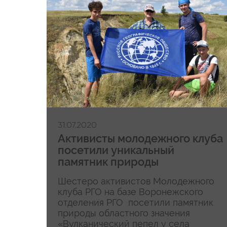
31.07.2020
Активисты молодежного клуба
посетили уникальный
памятник природы
Шестеро активистов Молодежного
клуба РГО на базе Воронежского
отделения РГО посетили памятник
природы областного значения
«Вулканический пепел у села