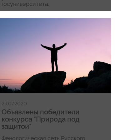
госуниверситета.
23.07.2020
Объявлены победители
конкурса "Природа под
защитой"
Фенологическая сеть Русского