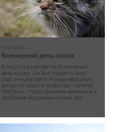
07.08.2020
Всемирный день кошек
8 августа отмечается Всемирный
день кошек. Он был создан в 2002
году инициативой Международного
фонда по защите животных «Animal
Welfare», чтобы привлечь внимание к
проблеме бездомных кошек. Во...