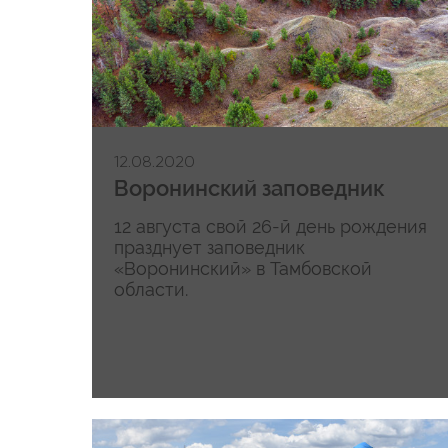
12.08.2020
Воронинский заповедник
12 августа свой 26-й день рождения
празднует заповедник
«Воронинский» в Тамбовской
области.