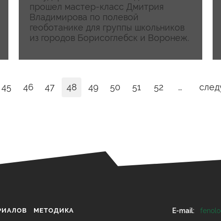
прошел мастер-класс Дмитрия
Владимирова по полевой
геоботанике для группы школьников
из городов Борисоглебск и Воронеж.
45
46
47
48
49
50
51
52
…
след
РИАЛОВ
МЕТОДИКА
E-mail:
fenol