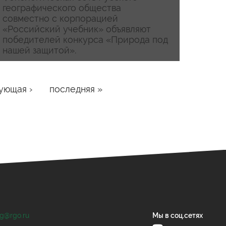
географического общества
совместно с корпорацией
«Российский учебник» объявляют
победителей конкурса «Природа под
нашей защитой».
ующая ›
последняя »
og@rgo.ru
Мы в соц.сетях