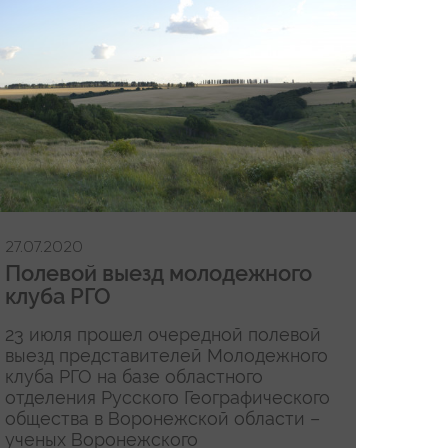
27.07.2020
Полевой выезд молодежного
клуба РГО
23 июля прошел очередной полевой
выезд представителей Молодежного
клуба РГО на базе областного
отделения Русского Географического
общества в Воронежской области –
ученых Воронежского