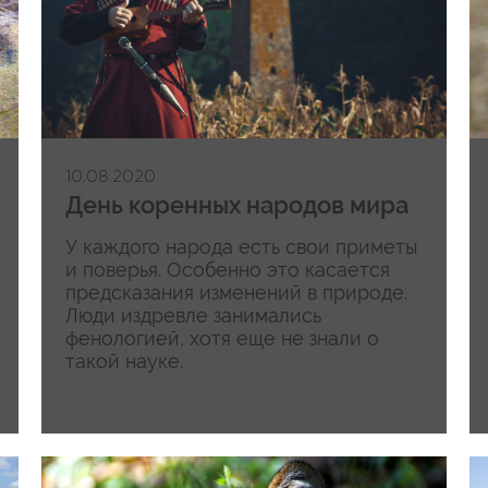
10.08.2020
День коренных народов мира
У каждого народа есть свои приметы
и поверья. Особенно это касается
предсказания изменений в природе.
Люди издревле занимались
фенологией, хотя еще не знали о
такой науке.