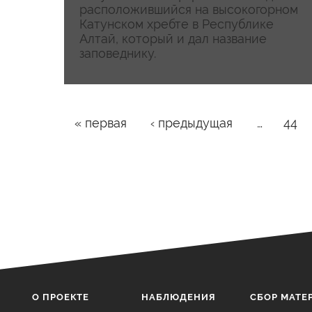
расположившийся на высокогорном
Катунском хребте в Республике
Алтай, который и дал название
заповеднику.
Страницы
« первая
‹ предыдущая
…
44
О ПРОЕКТЕ
НАБЛЮДЕНИЯ
CБОР МАТЕ