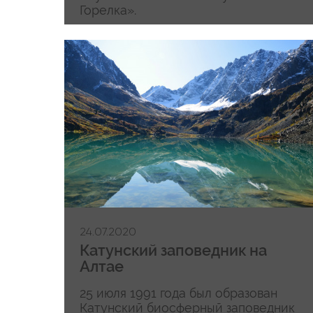
Горелка».
24.07.2020
Катунский заповедник на
Алтае
25 июля 1991 года был образован
Катунский биосферный заповедник